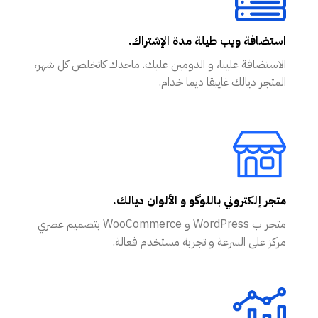
استضافة ويب طيلة مدة الإشتراك.
الاستضافة علينا، و الدومين عليك. ماحدك كاتخلص كل شهر،
المتجر ديالك غايبقا ديما خدام.
متجر إلكتروني باللوگو و الألوان ديالك.
متجر ب WordPress و WooCommerce بتصميم عصري
مركز على السرعة و تجربة مستخدم فعالة.