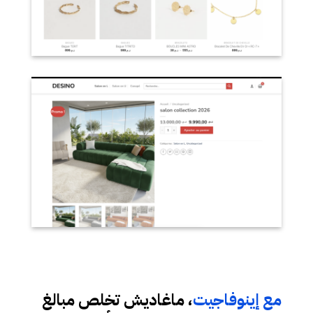
مع إينوفاجيت
، ماغاديش تخلص مبالغ