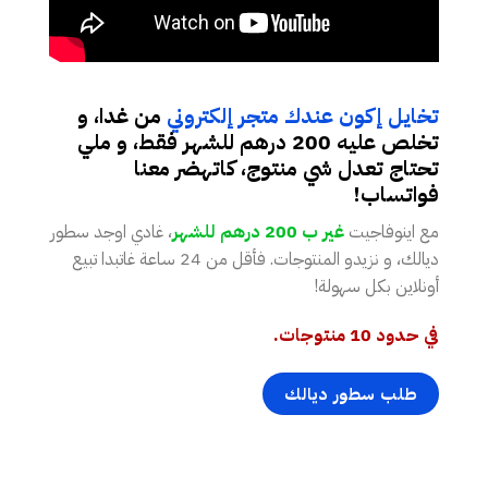
تخايل إكون عندك متجر إلكتروني
من غدا، و
تخلص عليه 200 درهم للشهر فقط، و ملي
تحتاج تعدل شي منتوج، كاتهضر معنا
فواتساب!
مع اينوفاجيت
غير ب 200 درهم للشهر
، غادي اوجد سطور
ديالك، و نزيدو المنتوجات. فأقل من 24 ساعة غاتبدا تبيع
أونلاين بكل سهولة!
في حدود 10 منتوجات.
طلب سطور ديالك