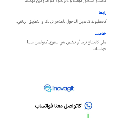
كانقادو السطور ديالك و كانربطوه مع الدومين ديالك.
رابعا
كانعطيوك تفاصيل الدخول للمتجر ديالك و التطبيق الهاتفي.
خامسا
ملي كاتحتاج تزيد أو تنقص شي منتوج، كاتواصل معنا
فواتساب.