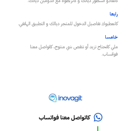
كانقادو السطور ديالك و كانربطوه مع الدومين ديالك.
رابعا
كانعطيوك تفاصيل الدخول للمتجر ديالك و التطبيق الهاتفي.
خامسا
ملي كاتحتاج تزيد أو تنقص شي منتوج، كاتواصل معنا
فواتساب.