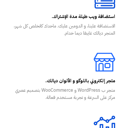
استضافة ويب طيلة مدة الإشتراك.
الاستضافة علينا، و الدومين عليك. ماحدك كاتخلص كل شهر،
المتجر ديالك غايبقا ديما خدام.
متجر إلكتروني باللوگو و الألوان ديالك.
متجر ب WordPress و WooCommerce بتصميم عصري
مركز على السرعة و تجربة مستخدم فعالة.