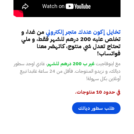
تخايل إكون عندك متجر إلكتروني
من غدا، و
تخلص عليه 200 درهم للشهر فقط، و ملي
تحتاج تعدل شي منتوج، كاتهضر معنا
فواتساب!
مع اينوفاجيت
غير ب 200 درهم للشهر
، غادي اوجد سطور
ديالك، و نزيدو المنتوجات. فأقل من 24 ساعة غاتبدا تبيع
أونلاين بكل سهولة!
في حدود 10 منتوجات.
طلب سطور ديالك