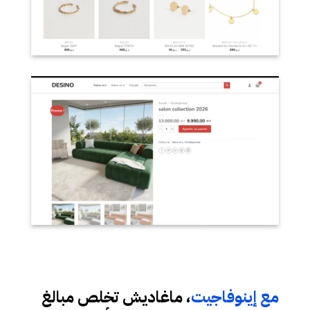
مع إينوفاجيت
، ماغاديش تخلص مبالغ