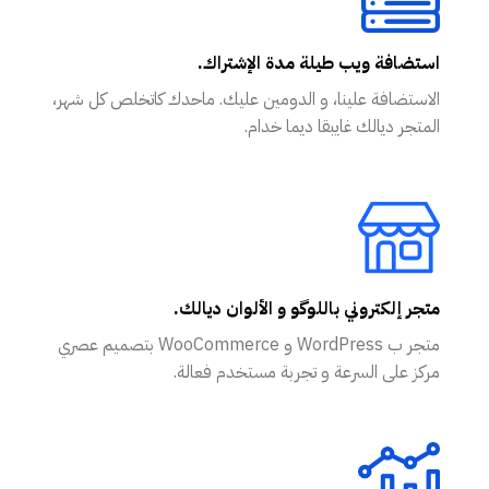
استضافة ويب طيلة مدة الإشتراك.
الاستضافة علينا، و الدومين عليك. ماحدك كاتخلص كل شهر،
المتجر ديالك غايبقا ديما خدام.
متجر إلكتروني باللوگو و الألوان ديالك.
متجر ب WordPress و WooCommerce بتصميم عصري
مركز على السرعة و تجربة مستخدم فعالة.