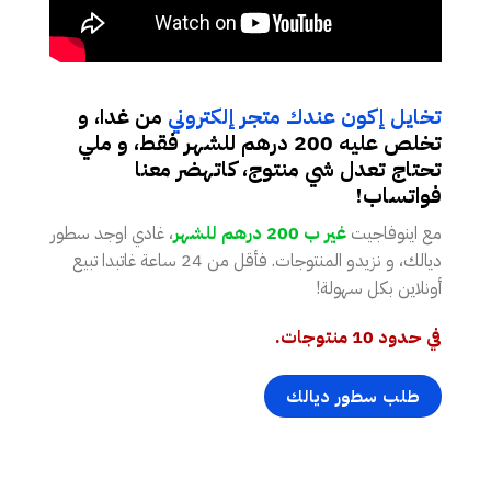
تخايل إكون عندك متجر إلكتروني
من غدا، و
تخلص عليه 200 درهم للشهر فقط، و ملي
تحتاج تعدل شي منتوج، كاتهضر معنا
فواتساب!
مع اينوفاجيت
غير ب 200 درهم للشهر
، غادي اوجد سطور
ديالك، و نزيدو المنتوجات. فأقل من 24 ساعة غاتبدا تبيع
أونلاين بكل سهولة!
في حدود 10 منتوجات.
طلب سطور ديالك