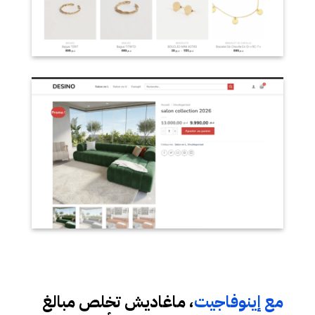
مع إينوفاجيت
، ماغاديش تخلص مبالغ