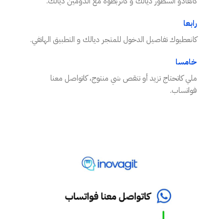
كانقادو السطور ديالك و كانربطوه مع الدومين ديالك.
رابعا
كانعطيوك تفاصيل الدخول للمتجر ديالك و التطبيق الهاتفي.
خامسا
ملي كاتحتاج تزيد أو تنقص شي منتوج، كاتواصل معنا
فواتساب.