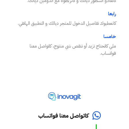
كانقادو السطور ديالك و كانربطوه مع الدومين ديالك.
رابعا
كانعطيوك تفاصيل الدخول للمتجر ديالك و التطبيق الهاتفي.
خامسا
ملي كاتحتاج تزيد أو تنقص شي منتوج، كاتواصل معنا
فواتساب.