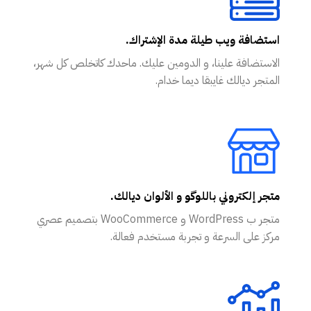
استضافة ويب طيلة مدة الإشتراك.
الاستضافة علينا، و الدومين عليك. ماحدك كاتخلص كل شهر،
المتجر ديالك غايبقا ديما خدام.
متجر إلكتروني باللوگو و الألوان ديالك.
متجر ب WordPress و WooCommerce بتصميم عصري
مركز على السرعة و تجربة مستخدم فعالة.