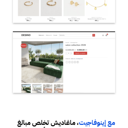
مع إينوفاجيت
، ماغاديش تخلص مبالغ