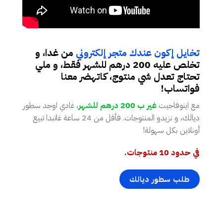
تخايل إكون عندك متجر إلكتروني
من غدا، و
تخلص عليه 200 درهم للشهر فقط، و ملي
تحتاج تعدل شي منتوج، كاتهضر معنا
فواتساب!
مع اينوفاجيت
غير ب 200 درهم للشهر
، غادي اوجد سطور
ديالك، و نزيدو المنتوجات. فأقل من 24 ساعة غاتبدا تبيع
أونلاين بكل سهولة!
في حدود 10 منتوجات.
طلب سطور ديالك