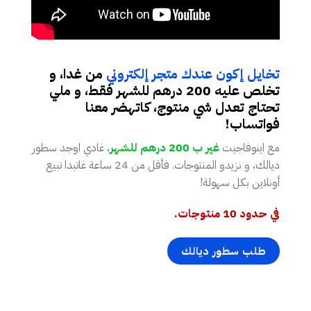
تخايل إكون عندك متجر إلكتروني
من غدا، و
تخلص عليه 200 درهم للشهر فقط، و ملي
تحتاج تعدل شي منتوج، كاتهضر معنا
فواتساب!
مع اينوفاجيت
غير ب 200 درهم للشهر
، غادي اوجد سطور
ديالك، و نزيدو المنتوجات. فأقل من 24 ساعة غاتبدا تبيع
أونلاين بكل سهولة!
في حدود 10 منتوجات.
طلب سطور ديالك