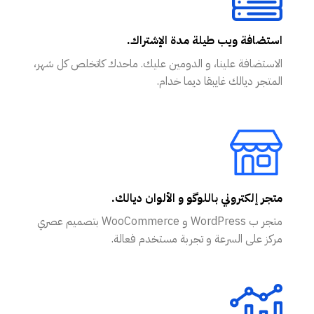
استضافة ويب طيلة مدة الإشتراك.
الاستضافة علينا، و الدومين عليك. ماحدك كاتخلص كل شهر،
المتجر ديالك غايبقا ديما خدام.
متجر إلكتروني باللوگو و الألوان ديالك.
متجر ب WordPress و WooCommerce بتصميم عصري
مركز على السرعة و تجربة مستخدم فعالة.