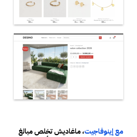
مع إينوفاجيت
، ماغاديش تخلص مبالغ