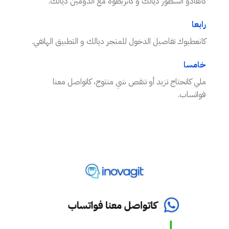
كانقادو السطور ديالك و كانربطوه مع الدومين ديالك.
رابعا
كانعطيوك تفاصيل الدخول للمتجر ديالك و التطبيق الهاتفي.
خامسا
ملي كاتحتاج تزيد أو تنقص شي منتوج، كاتواصل معنا
فواتساب.