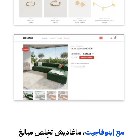
مع إينوفاجيت
، ماغاديش تخلص مبالغ