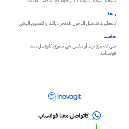
كانقادو السطور ديالك و كانربطوه مع الدومين ديالك.
رابعا
كانعطيوك تفاصيل الدخول للمتجر ديالك و التطبيق الهاتفي.
خامسا
ملي كاتحتاج تزيد أو تنقص شي منتوج، كاتواصل معنا
فواتساب.