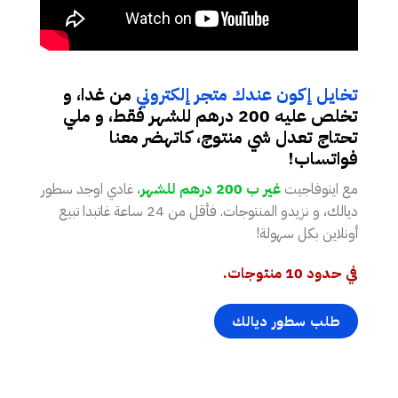
تخايل إكون عندك متجر إلكتروني
من غدا، و
تخلص عليه 200 درهم للشهر فقط، و ملي
تحتاج تعدل شي منتوج، كاتهضر معنا
فواتساب!
مع اينوفاجيت
غير ب 200 درهم للشهر
، غادي اوجد سطور
ديالك، و نزيدو المنتوجات. فأقل من 24 ساعة غاتبدا تبيع
أونلاين بكل سهولة!
في حدود 10 منتوجات.
طلب سطور ديالك