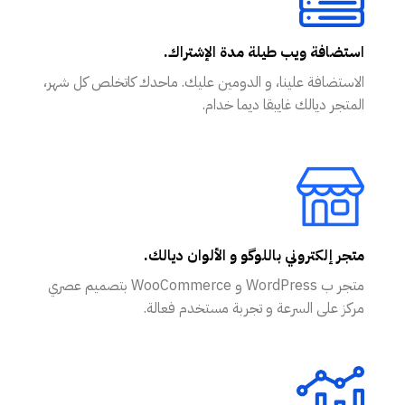
استضافة ويب طيلة مدة الإشتراك.
الاستضافة علينا، و الدومين عليك. ماحدك كاتخلص كل شهر،
المتجر ديالك غايبقا ديما خدام.
متجر إلكتروني باللوگو و الألوان ديالك.
متجر ب WordPress و WooCommerce بتصميم عصري
مركز على السرعة و تجربة مستخدم فعالة.