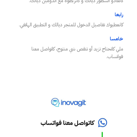
كانقادو السطور ديالك و كانربطوه مع الدومين ديالك.
رابعا
كانعطيوك تفاصيل الدخول للمتجر ديالك و التطبيق الهاتفي.
خامسا
ملي كاتحتاج تزيد أو تنقص شي منتوج، كاتواصل معنا
فواتساب.