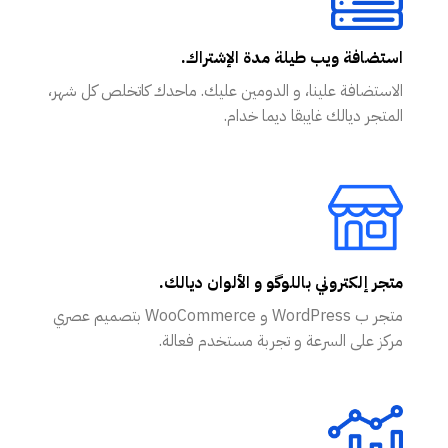
استضافة ويب طيلة مدة الإشتراك.
الاستضافة علينا، و الدومين عليك. ماحدك كاتخلص كل شهر،
المتجر ديالك غايبقا ديما خدام.
متجر إلكتروني باللوگو و الألوان ديالك.
متجر ب WordPress و WooCommerce بتصميم عصري
مركز على السرعة و تجربة مستخدم فعالة.