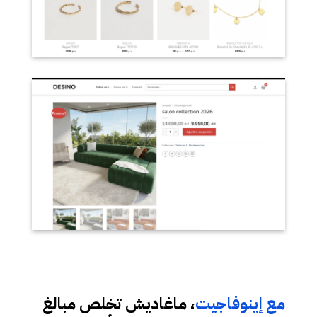
مع إينوفاجيت
، ماغاديش تخلص مبالغ