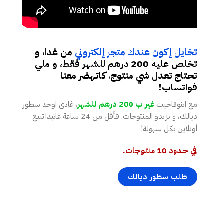
تخايل إكون عندك متجر إلكتروني
من غدا، و
تخلص عليه 200 درهم للشهر فقط، و ملي
تحتاج تعدل شي منتوج، كاتهضر معنا
فواتساب!
مع اينوفاجيت
غير ب 200 درهم للشهر
، غادي اوجد سطور
ديالك، و نزيدو المنتوجات. فأقل من 24 ساعة غاتبدا تبيع
أونلاين بكل سهولة!
في حدود 10 منتوجات.
طلب سطور ديالك