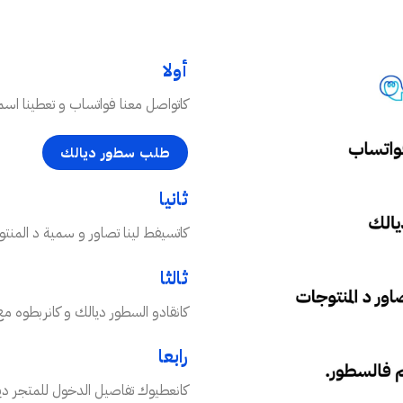
أولا
كاتواصل معنا فواتساب و تعطينا اسم ال
طلب سطور ديالك
ثانيا
كاتسيفط لينا تصاور و سمية د المنت
ثالثا
كانقادو السطور ديالك و كانربطوه مع
رابعا
كانعطيوك تفاصيل الدخول للمتجر ديال