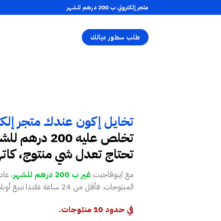
متجر إلكتروني ب 200 درهم للشهر
طلب سطور ديالك
تخايل إكون عندك متجر إلكت
تخلص عليه 200 د
تحتاج تعدل شي منتوج، كات
مع اينوفاجيت
غير ب 200 درهم للشهر
، غا
المنتوجات. فأقل من 24 ساعة غاتبدا تبيع أونلاين بكل سهولة!
في حدود 10 منتوجات.