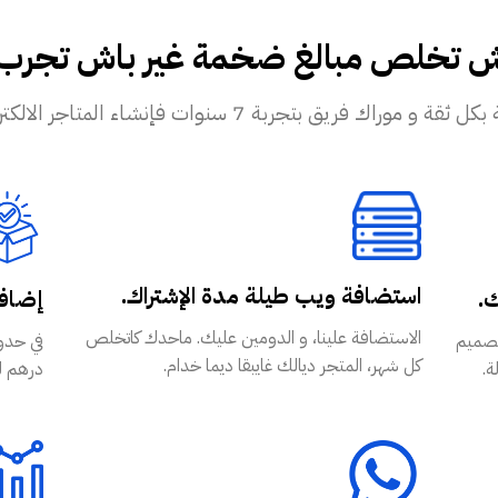
ش تخلص مبالغ ضخمة غير باش تجرب تب
ريق بتجربة 7 سنوات فإنشاء المتاجر الالكترونية!
استضافة ويب طيلة مدة الإشتراك.
ك.
إضافة
الاستضافة علينا، و الدومين عليك. ماحدك كاتخلص
WordPr و WooCommerce بتصميم
كل شهر، المتجر ديالك غايبقا ديما خدام.
ة.
درهم للشهر عل