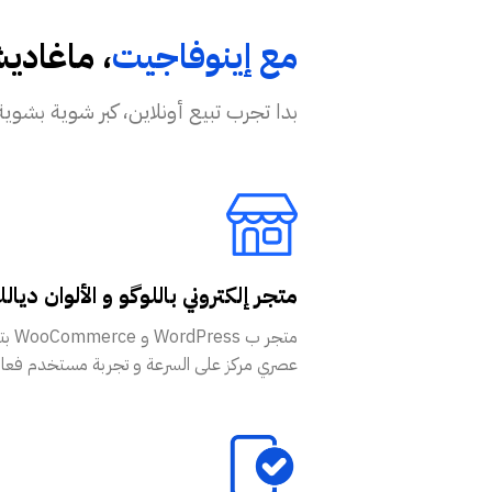
مع إينوفاجيت
، ماغادي
بدا تجرب تبيع أونلاين، كبر شوية بشوية بكل ثقة و موراك ف
متجر إلكتروني باللوگو و الألوان ديال
متجر ب ess
عصري مركز على السرعة و تجربة مستخدم فعال