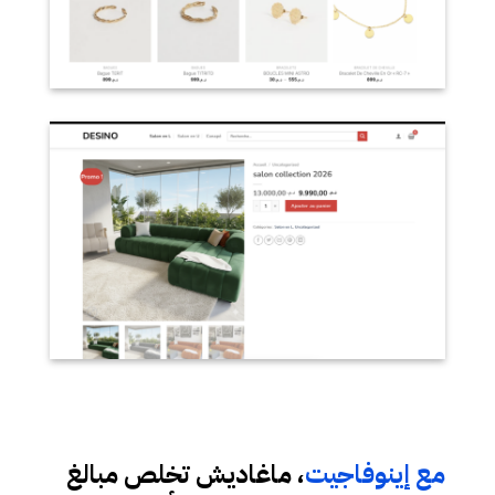
مع إينوفاجيت
، ماغاديش تخلص مبالغ