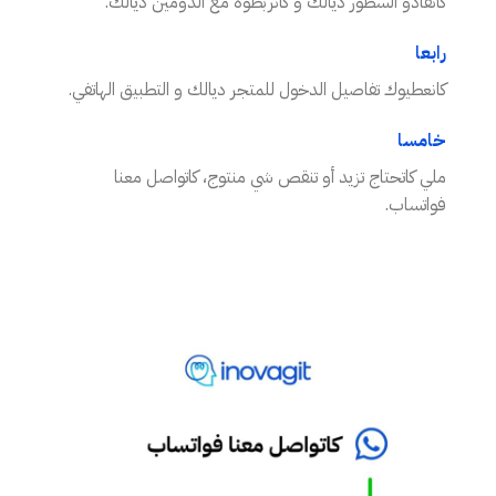
كانقادو السطور ديالك و كانربطوه مع الدومين ديالك.
رابعا
كانعطيوك تفاصيل الدخول للمتجر ديالك و التطبيق الهاتفي.
خامسا
ملي كاتحتاج تزيد أو تنقص شي منتوج، كاتواصل معنا
فواتساب.