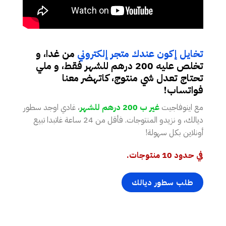
تخايل إكون عندك متجر إلكتروني
من غدا، و
تخلص عليه 200 درهم للشهر فقط، و ملي
تحتاج تعدل شي منتوج، كاتهضر معنا
فواتساب!
مع اينوفاجيت
غير ب 200 درهم للشهر
، غادي اوجد سطور
ديالك، و نزيدو المنتوجات. فأقل من 24 ساعة غاتبدا تبيع
أونلاين بكل سهولة!
في حدود 10 منتوجات.
طلب سطور ديالك