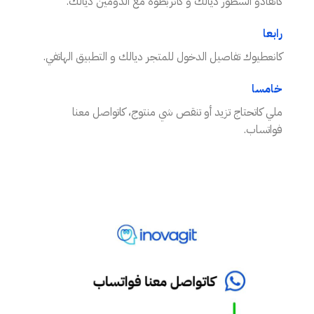
كانقادو السطور ديالك و كانربطوه مع الدومين ديالك.
رابعا
كانعطيوك تفاصيل الدخول للمتجر ديالك و التطبيق الهاتفي.
خامسا
ملي كاتحتاج تزيد أو تنقص شي منتوج، كاتواصل معنا
فواتساب.