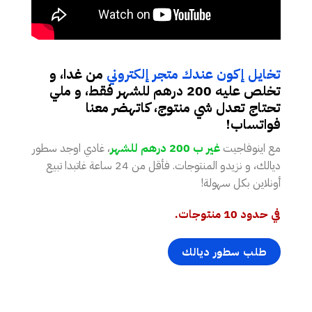
تخايل إكون عندك متجر إلكتروني
من غدا، و
تخلص عليه 200 درهم للشهر فقط، و ملي
تحتاج تعدل شي منتوج، كاتهضر معنا
فواتساب!
مع اينوفاجيت
غير ب 200 درهم للشهر
، غادي اوجد سطور
ديالك، و نزيدو المنتوجات. فأقل من 24 ساعة غاتبدا تبيع
أونلاين بكل سهولة!
في حدود 10 منتوجات.
طلب سطور ديالك