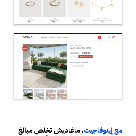
مع إينوفاجيت
، ماغاديش تخلص مبالغ