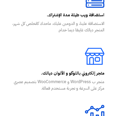
استضافة ويب طيلة مدة الإشتراك.
الاستضافة علينا، و الدومين عليك. ماحدك كاتخلص كل شهر،
المتجر ديالك غايبقا ديما خدام.
متجر إلكتروني باللوگو و الألوان ديالك.
متجر ب WordPress و WooCommerce بتصميم عصري
مركز على السرعة و تجربة مستخدم فعالة.