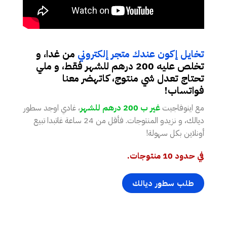
تخايل إكون عندك متجر إلكتروني
من غدا، و
تخلص عليه 200 درهم للشهر فقط، و ملي
تحتاج تعدل شي منتوج، كاتهضر معنا
فواتساب!
مع اينوفاجيت
غير ب 200 درهم للشهر
، غادي اوجد سطور
ديالك، و نزيدو المنتوجات. فأقل من 24 ساعة غاتبدا تبيع
أونلاين بكل سهولة!
في حدود 10 منتوجات.
طلب سطور ديالك