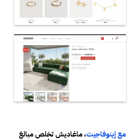
مع إينوفاجيت
، ماغاديش تخلص مبالغ