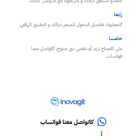
كانقادو السطور ديالك و كانربطوه مع الدومين ديالك.
رابعا
كانعطيوك تفاصيل الدخول للمتجر ديالك و التطبيق الهاتفي.
خامسا
ملي كاتحتاج تزيد أو تنقص شي منتوج، كاتواصل معنا
فواتساب.