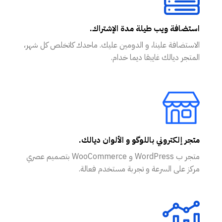
استضافة ويب طيلة مدة الإشتراك.
الاستضافة علينا، و الدومين عليك. ماحدك كاتخلص كل شهر،
المتجر ديالك غايبقا ديما خدام.
متجر إلكتروني باللوگو و الألوان ديالك.
متجر ب WordPress و WooCommerce بتصميم عصري
مركز على السرعة و تجربة مستخدم فعالة.