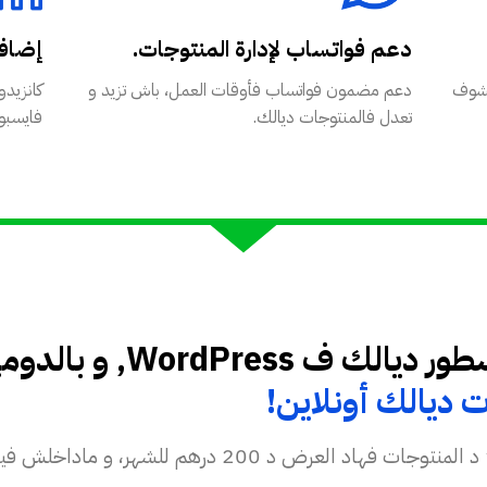
دعم فواتساب لإدارة المنتوجات.
إضافة Pixel و ics
تشوف
دعم مضمون فواتساب فأوقات العمل، باش تزيد و
كانزيد
تعدل فالمنتوجات ديالك.
فايسبوك
فأقل من 24 ساعة، السطو
 ديالك أونلاين!