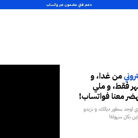
دعم فني مضمون عبر واتساب
روني
من غدا، و
رهم للشهر فقط، و ملي
هضر معنا فواتساب!
دي اوجد سطور ديالك، و نزيدو