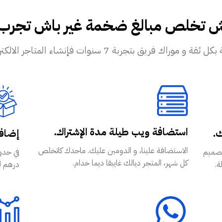
ش تخلص مبالغ ضخمة غير باش تجرب تب
ريق بتجربة 7 سنوات فإنشاء المتاجر الالكترونية!
استضافة ويب طيلة مدة الإشتراك.
ك.
إضافة
الاستضافة علينا، و الدومين عليك. ماحدك كاتخلص
WordPr و WooCommerce بتصميم
كل شهر، المتجر ديالك غايبقا ديما خدام.
ة.
درهم للشهر عل