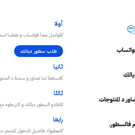
أولا
كاتواصل معنا فواتساب و تعطينا اسم ال
طلب سطور ديالك
ثانيا
كاتسيفط لينا تصاور و سمية د المنت
ثالثا
كانقادو السطور ديالك و كانربطوه مع
رابعا
كانعطيوك تفاصيل الدخول للمتجر ديال