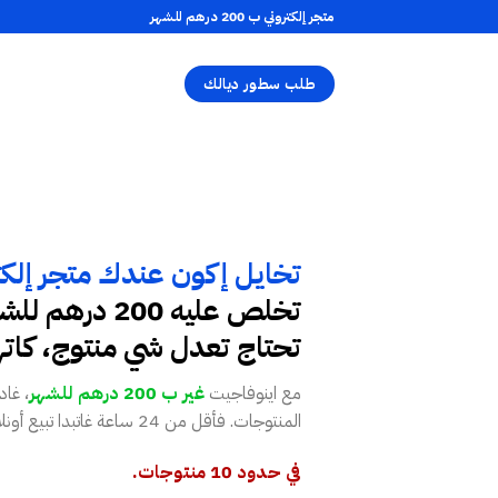
متجر إلكتروني ب 200 درهم للشهر
طلب سطور ديالك
تخايل إكون عندك متجر إلكت
تخلص عليه 200 د
تحتاج تعدل شي منتوج، كات
مع اينوفاجيت
غير ب 200 درهم للشهر
، غا
المنتوجات. فأقل من 24 ساعة غاتبدا تبيع أونلاين بكل سهولة!
في حدود 10 منتوجات.