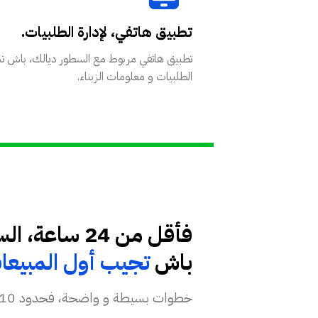
تطبيق هاتفي، لإدارة الطلبيات.
تطبيق هاتفي مربوط مع السطور ديالك، باش 
الطلبيات و معلومات الزبناء.
باش
تجيب أول المبيعات
خطوات بسيطة و واضحة، فحدود 10 د المنتوجات فهاد العرض د 200 درهم للشهر، و ماداخلش فيه ثمن الدومين.