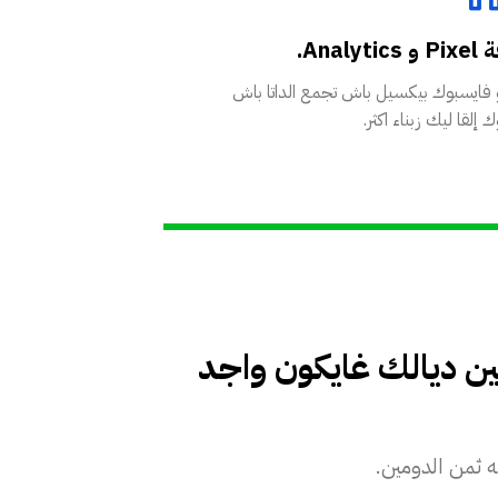
Analyt.
و فايسبوك بيكسيل باش تجمع الداتا باش
 إلقا ليك زبناء اكثر.
ر ديالك ف WordPress, و بالدومين ديالك غايكون واجد