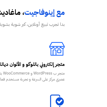
مع إينوفاجيت
، ماغادي
بدا تجرب تبيع أونلاين، كبر شوية بشوية بكل ثقة و موراك ف
متجر إلكتروني باللوگو و الألوان ديال
متجر ب ess
عصري مركز على السرعة و تجربة مستخدم فعال