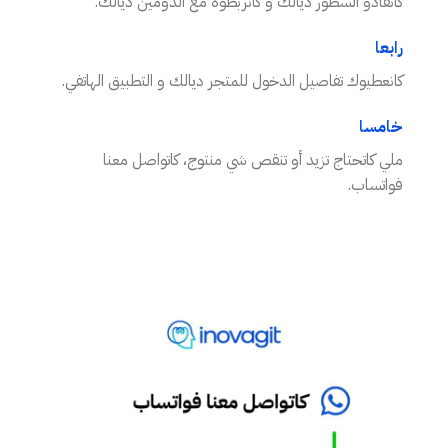
كانقادو السطور ديالك و كانربطوه مع الدومين ديالك.
رابعا
كانعطيوك تفاصيل الدخول للمتجر ديالك و التطبيق الهاتفي.
خامسا
ملي كاتحتاج تزيد أو تنقص شي منتوج، كاتواصل معنا
فواتساب.