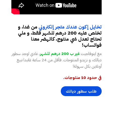
تخايل إكون عندك متجر إلكتروني
من غدا، و
تخلص عليه 200 درهم للشهر فقط، و ملي
تحتاج تعدل شي منتوج، كاتهضر معنا
فواتساب!
مع اينوفاجيت
غير ب 200 درهم للشهر
، غادي اوجد سطور
ديالك، و نزيدو المنتوجات. فأقل من 24 ساعة غاتبدا تبيع
أونلاين بكل سهولة!
في حدود 10 منتوجات.
طلب سطور ديالك