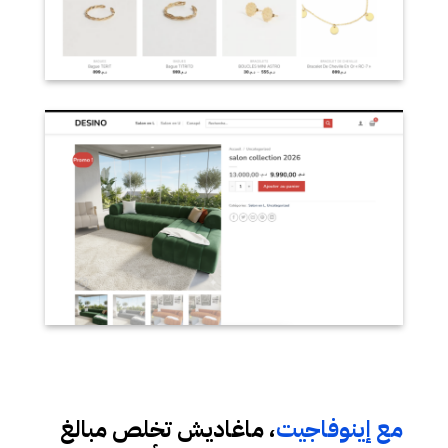
مع إينوفاجيت
، ماغاديش تخلص مبالغ