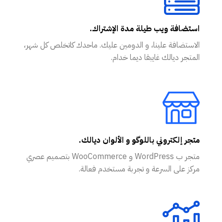
استضافة ويب طيلة مدة الإشتراك.
الاستضافة علينا، و الدومين عليك. ماحدك كاتخلص كل شهر،
المتجر ديالك غايبقا ديما خدام.
متجر إلكتروني باللوگو و الألوان ديالك.
متجر ب WordPress و WooCommerce بتصميم عصري
مركز على السرعة و تجربة مستخدم فعالة.