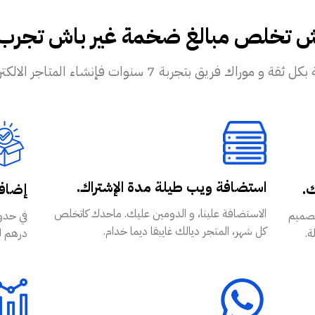
ش تخلص مبالغ ضخمة غير باش تجرب تب
ريق بتجربة 7 سنوات فإنشاء المتاجر الالكترونية!
استضافة ويب طيلة مدة الإشتراك.
ك.
إضافة
الاستضافة علينا، و الدومين عليك. ماحدك كاتخلص
WordPr و WooCommerce بتصميم
كل شهر، المتجر ديالك غايبقا ديما خدام.
ة.
درهم للشهر عل