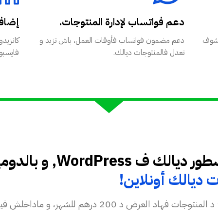
دعم فواتساب لإدارة المنتوجات.
إضافة Pixel و ics
تشوف
دعم مضمون فواتساب فأوقات العمل، باش تزيد و
كانزيد
تعدل فالمنتوجات ديالك.
فايسبوك
فأقل من 24 ساعة، السطو
 ديالك أونلاين!