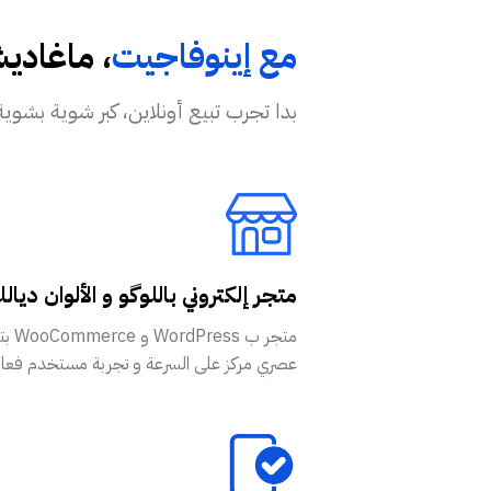
مع إينوفاجيت
، ماغادي
بدا تجرب تبيع أونلاين، كبر شوية بشوية بكل ثقة و موراك ف
متجر إلكتروني باللوگو و الألوان ديال
متجر ب ess
عصري مركز على السرعة و تجربة مستخدم فعال