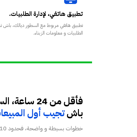
تطبيق هاتفي، لإدارة الطلبيات.
تطبيق هاتفي مربوط مع السطور ديالك، باش 
الطلبيات و معلومات الزبناء.
باش
تجيب أول المبيعات
خطوات بسيطة و واضحة، فحدود 10 د المنتوجات فهاد العرض د 200 درهم للشهر، و ماداخلش فيه ثمن الدومين.