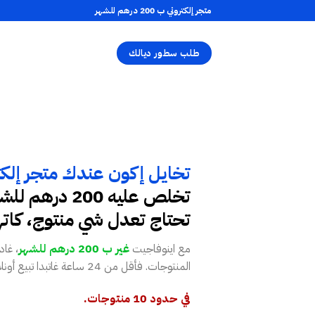
متجر إلكتروني ب 200 درهم للشهر
طلب سطور ديالك
تخايل إكون عندك متجر إلكت
تخلص عليه 200 د
تحتاج تعدل شي منتوج، كات
مع اينوفاجيت
غير ب 200 درهم للشهر
، غا
المنتوجات. فأقل من 24 ساعة غاتبدا تبيع أونلاين بكل سهولة!
في حدود 10 منتوجات.