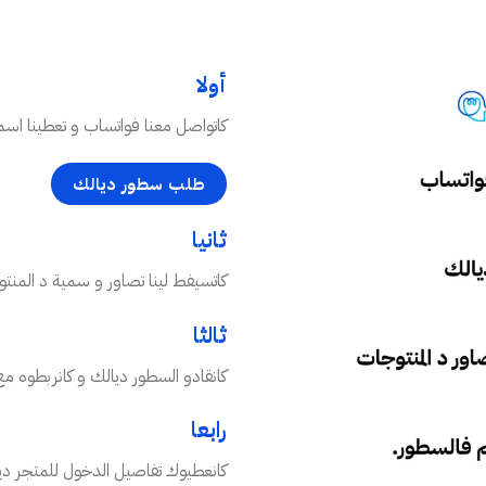
أولا
كاتواصل معنا فواتساب و تعطينا اسم ال
طلب سطور ديالك
ثانيا
كاتسيفط لينا تصاور و سمية د المنت
ثالثا
كانقادو السطور ديالك و كانربطوه مع
رابعا
كانعطيوك تفاصيل الدخول للمتجر ديال