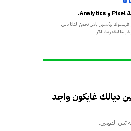
Analyt.
و فايسبوك بيكسيل باش تجمع الداتا باش
 إلقا ليك زبناء اكثر.
ر ديالك ف WordPress, و بالدومين ديالك غايكون واجد