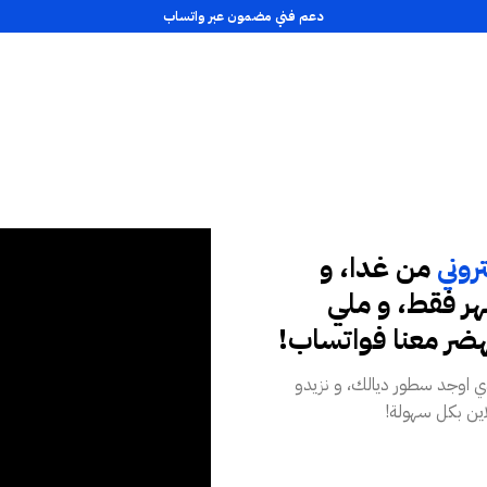
دعم فني مضمون عبر واتساب
روني
من غدا، و
رهم للشهر فقط، و ملي
هضر معنا فواتساب!
دي اوجد سطور ديالك، و نزيدو